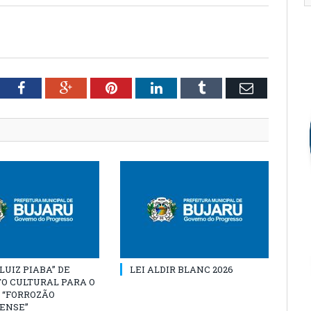
tter
Facebook
Google+
Pinterest
LinkedIn
Tumblr
Email
“LUIZ PIABA” DE
LEI ALDIR BLANC 2026
O CULTURAL PARA O
 “FORROZÃO
ENSE”