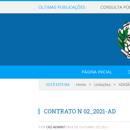
ÚLTIMAS PUBLICAÇÕES:
CONSULTA PÚ
PÁGINA INICIAL
O
»
»
VOCÊ ESTÁ EM:
Home
Licitações
ADESÃO
CONTRATO N 02_2021-AD
POR
CR2-ADMIN7
EM
8 DE OUTUBRO DE 2021