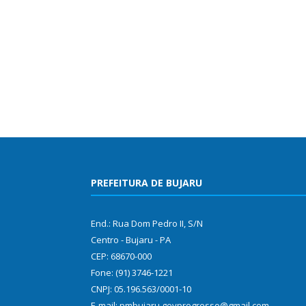
PREFEITURA DE BUJARU
End.: Rua Dom Pedro II, S/N
Centro - Bujaru - PA
CEP: 68670-000
Fone: (91) 3746-1221
CNPJ: 05.196.563/0001-10
E-mail: pmbujaru.govprogresso@gmail.com