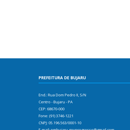
PREFEITURA DE BUJARU
End.: Rua Dom Pedro II, S/N
Centro - Bujaru - PA
CEP: 68670-000
Fone: (91) 3746-1221
CNPJ: 05.196.563/0001-10
E-mail: pmbujaru.govprogresso@gmail.com