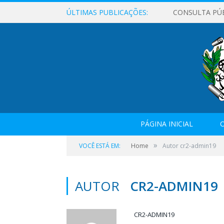
ÚLTIMAS PUBLICAÇÕES:
CONSULTA PÚ
PÁGINA INICIAL
O
»
VOCÊ ESTÁ EM:
Home
Autor cr2-admin19
AUTOR
CR2-ADMIN19
CR2-ADMIN19