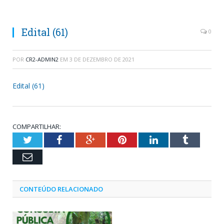
Edital (61)
0
POR
CR2-ADMIN2
EM
3 DE DEZEMBRO DE 2021
Edital (61)
COMPARTILHAR:
Twitter
Facebook
Google+
Pinterest
LinkedIn
Tumblr
Email
CONTEÚDO RELACIONADO