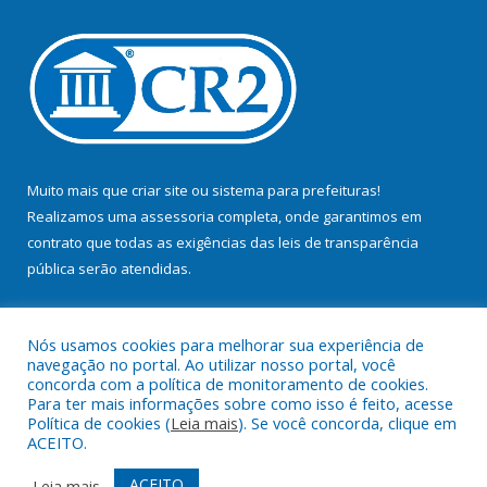
Muito mais que
criar site
ou
sistema para prefeituras
!
Realizamos uma
assessoria
completa, onde garantimos em
contrato que todas as exigências das
leis de transparência
pública
serão atendidas.
Conheça o
PNTP
e o
Radar da Transparência Pública
Nós usamos cookies para melhorar sua experiência de
navegação no portal. Ao utilizar nosso portal, você
concorda com a política de monitoramento de cookies.
Para ter mais informações sobre como isso é feito, acesse
Política de cookies (
Leia mais
). Se você concorda, clique em
Todos os direitos reservados a Prefeitura Municipal de Bujaru.
ACEITO.
Mapa do Site
Acessar Área Administrativa
ACEITO
Leia mais