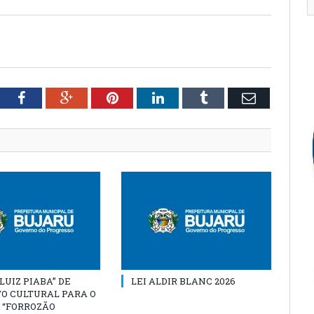
tter
Facebook
Google+
Pinterest
LinkedIn
Tumblr
Email
“LUIZ PIABA” DE
LEI ALDIR BLANC 2026
O CULTURAL PARA O
 “FORROZÃO