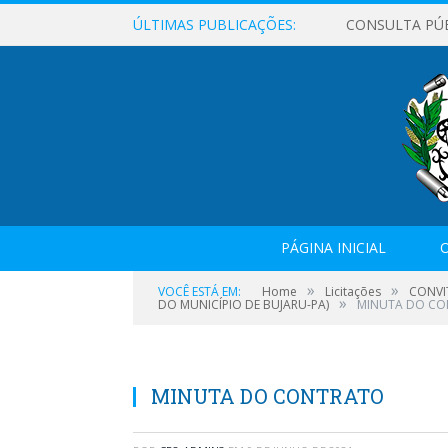
ÚLTIMAS PUBLICAÇÕES:
CONSULTA PÚ
PÁGINA INICIAL
O
»
»
VOCÊ ESTÁ EM:
Home
Licitações
CONVI
»
DO MUNICÍPIO DE BUJARU-PA)
MINUTA DO C
MINUTA DO CONTRATO