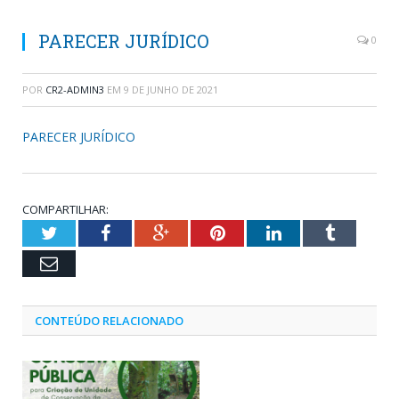
PARECER JURÍDICO
0
POR
CR2-ADMIN3
EM
9 DE JUNHO DE 2021
PARECER JURÍDICO
COMPARTILHAR:
Twitter
Facebook
Google+
Pinterest
LinkedIn
Tumblr
Email
CONTEÚDO RELACIONADO