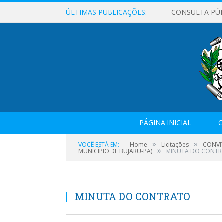
ÚLTIMAS PUBLICAÇÕES:
CONSULTA PÚ
PÁGINA INICIAL
O
»
»
VOCÊ ESTÁ EM:
Home
Licitações
CONVI
»
MUNICÍPIO DE BUJARU-PA)
MINUTA DO CONT
MINUTA DO CONTRATO