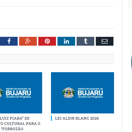
tter
Facebook
Google+
Pinterest
LinkedIn
Tumblr
Email
“LUIZ PIABA” DE
LEI ALDIR BLANC 2026
O CULTURAL PARA O
 “FORROZÃO