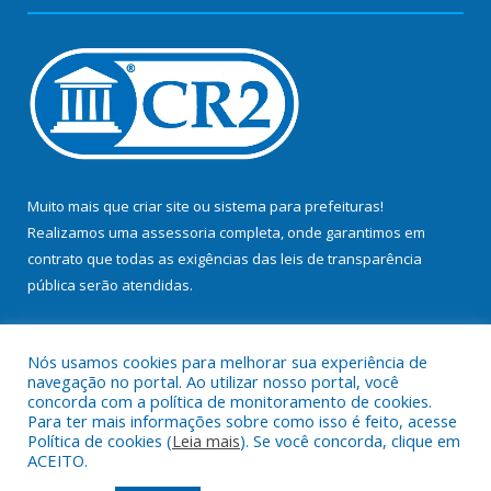
Muito mais que
criar site
ou
sistema para prefeituras
!
Realizamos uma
assessoria
completa, onde garantimos em
contrato que todas as exigências das
leis de transparência
pública
serão atendidas.
Conheça o
PNTP
e o
Radar da Transparência Pública
Nós usamos cookies para melhorar sua experiência de
navegação no portal. Ao utilizar nosso portal, você
concorda com a política de monitoramento de cookies.
Para ter mais informações sobre como isso é feito, acesse
Política de cookies (
Leia mais
). Se você concorda, clique em
Todos os direitos reservados a Prefeitura Municipal de Bujaru.
ACEITO.