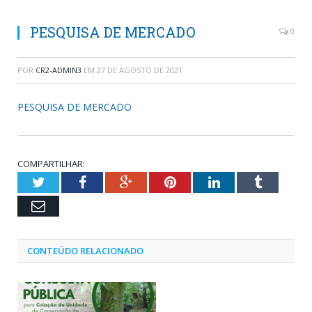
PESQUISA DE MERCADO
0
POR
CR2-ADMIN3
EM
27 DE AGOSTO DE 2021
PESQUISA DE MERCADO
COMPARTILHAR:
Twitter
Facebook
Google+
Pinterest
LinkedIn
Tumblr
Email
CONTEÚDO RELACIONADO