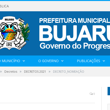
BLICA
 MUNICÍPIO
O GOVERNO
PUBLICAÇÕES
»
»
»
Decretos
DECRETOS 2021
DECRETO_NOMEAÇÃO
0