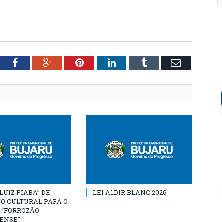
tter
Facebook
Google+
Pinterest
LinkedIn
Tumblr
Email
“LUIZ PIABA” DE
LEI ALDIR BLANC 2026
O CULTURAL PARA O
 “FORROZÃO
ENSE”