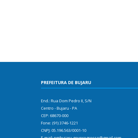
PREFEITURA DE BUJARU
End.: Rua Dom Pedro II, S/N
Centro - Bujaru - PA
CEP: 68670-000
Fone: (91) 3746-1221
CNPJ: 05.196.563/0001-10
E-mail: pmbujaru.govprogresso@gmail.com