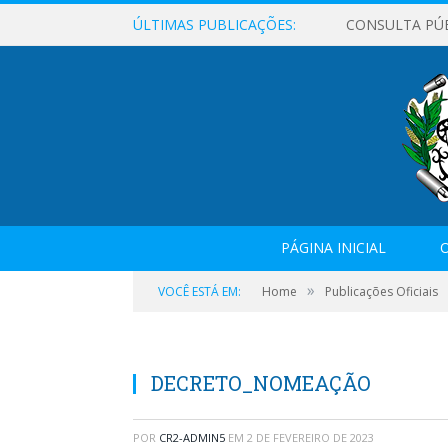
ÚLTIMAS PUBLICAÇÕES:
CONSULTA PÚ
PÁGINA INICIAL
O
»
VOCÊ ESTÁ EM:
Home
Publicações Oficiais
DECRETO_NOMEAÇÃO
POR
CR2-ADMIN5
EM
2 DE FEVEREIRO DE 2023