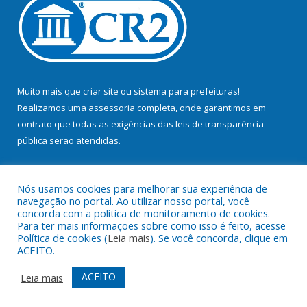
Muito mais que
criar site
ou
sistema para prefeituras
!
Realizamos uma
assessoria
completa, onde garantimos em
contrato que todas as exigências das
leis de transparência
pública
serão atendidas.
Conheça o
PNTP
e o
Radar da Transparência Pública
Nós usamos cookies para melhorar sua experiência de
navegação no portal. Ao utilizar nosso portal, você
concorda com a política de monitoramento de cookies.
Para ter mais informações sobre como isso é feito, acesse
Política de cookies (
Leia mais
). Se você concorda, clique em
Todos os direitos reservados a Prefeitura Municipal de Bujaru.
ACEITO.
Mapa do Site
Acessar Área Administrativa
ACEITO
Leia mais
Acessar Webmail