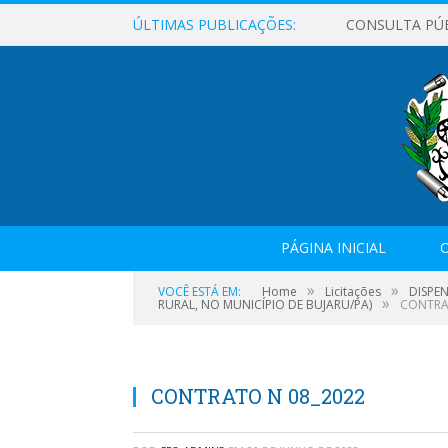
ÚLTIMAS PUBLICAÇÕES:
CONSULTA PÚ
PÁGINA INICIAL
O
»
»
VOCÊ ESTÁ EM:
Home
Licitações
DISPEN
»
RURAL, NO MUNICÍPIO DE BUJARU/PA)
CONTRA
CONTRATO N 08_2022