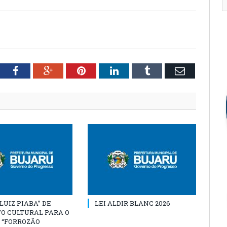
tter
Facebook
Google+
Pinterest
LinkedIn
Tumblr
Email
“LUIZ PIABA” DE
LEI ALDIR BLANC 2026
O CULTURAL PARA O
 “FORROZÃO