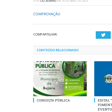
POR
CR2-ADMIN5
EM
19 DE MAIO DE 2023
COMPROVAÇÃO
COMPARTILHAR:
Twi
CONTEÚDO RELACIONADO
CONSULTA PÚBLICA
EDITAL 
FOMENT
EVENTO