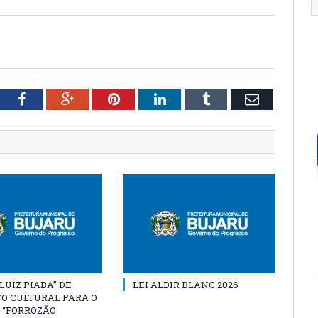
tter
Facebook
Google+
Pinterest
LinkedIn
Tumblr
Email
“LUIZ PIABA” DE
LEI ALDIR BLANC 2026
O CULTURAL PARA O
 “FORROZÃO