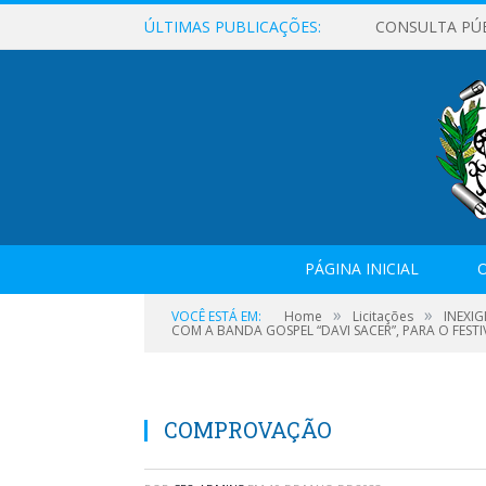
ÚLTIMAS PUBLICAÇÕES:
CONSULTA PÚ
PÁGINA INICIAL
O
»
»
VOCÊ ESTÁ EM:
Home
Licitações
INEXIG
COM A BANDA GOSPEL “DAVI SACER”, PARA O FESTI
COMPROVAÇÃO