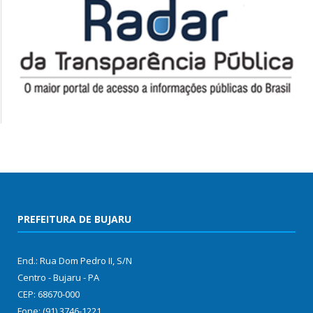
PREFEITURA DE BUJARU
End.: Rua Dom Pedro II, S/N
Centro - Bujaru - PA
CEP: 68670-000
Fone: (91) 3746-1221