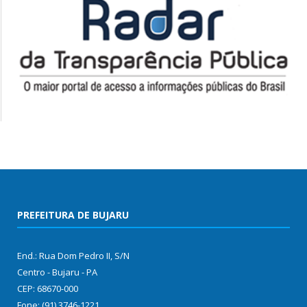
PREFEITURA DE BUJARU
End.: Rua Dom Pedro II, S/N
Centro - Bujaru - PA
CEP: 68670-000
Fone: (91) 3746-1221