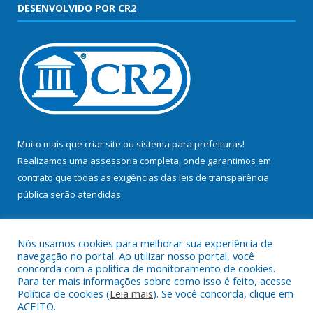
DESENVOLVIDO POR CR2
Muito mais que
criar site
ou
sistema para prefeituras
!
Realizamos uma
assessoria
completa, onde garantimos em
contrato que todas as exigências das
leis de transparência
pública
serão atendidas.
Conheça o
PNTP
e o
Radar da Transparência Pública
Nós usamos cookies para melhorar sua experiência de
navegação no portal. Ao utilizar nosso portal, você
concorda com a política de monitoramento de cookies.
Para ter mais informações sobre como isso é feito, acesse
Política de cookies (
Leia mais
). Se você concorda, clique em
Todos os direitos reservados a Prefeitura Municipal de Bujaru.
ACEITO.