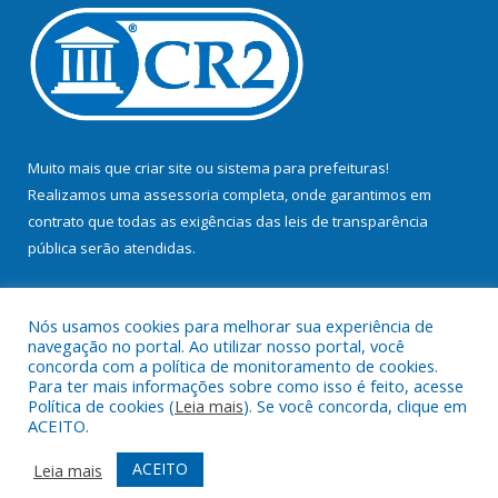
Muito mais que
criar site
ou
sistema para prefeituras
!
Realizamos uma
assessoria
completa, onde garantimos em
contrato que todas as exigências das
leis de transparência
pública
serão atendidas.
Conheça o
PNTP
e o
Radar da Transparência Pública
Nós usamos cookies para melhorar sua experiência de
navegação no portal. Ao utilizar nosso portal, você
concorda com a política de monitoramento de cookies.
Para ter mais informações sobre como isso é feito, acesse
Política de cookies (
Leia mais
). Se você concorda, clique em
Todos os direitos reservados a Prefeitura Municipal de Bujaru.
ACEITO.
Mapa do Site
Acessar Área Administrativa
ACEITO
Leia mais
Acessar Webmail