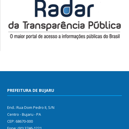
PREFEITURA DE BUJARU
End.: Rua Dom Pedro II, S/N
Centro - Bujaru - PA
CEP: 68670-000
Fone: (91) 3746-1221