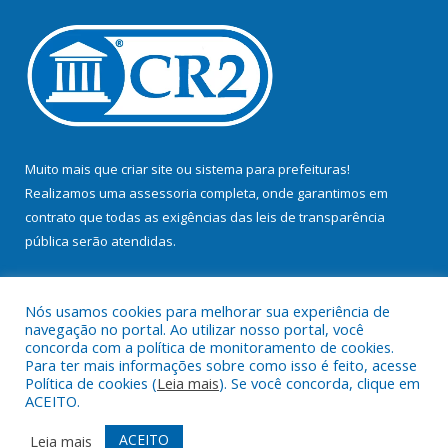
Muito mais que
criar site
ou
sistema para prefeituras
!
Realizamos uma
assessoria
completa, onde garantimos em
contrato que todas as exigências das
leis de transparência
pública
serão atendidas.
Conheça o
PNTP
e o
Radar da Transparência Pública
Nós usamos cookies para melhorar sua experiência de
navegação no portal. Ao utilizar nosso portal, você
concorda com a política de monitoramento de cookies.
Para ter mais informações sobre como isso é feito, acesse
Política de cookies (
Leia mais
). Se você concorda, clique em
Todos os direitos reservados a Prefeitura Municipal de Bujaru.
ACEITO.
Mapa do Site
Acessar Área Administrativa
ACEITO
Leia mais