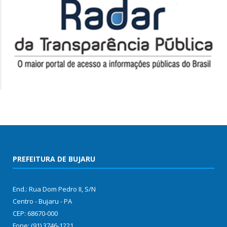
PREFEITURA DE BUJARU
End.: Rua Dom Pedro II, S/N
Centro - Bujaru - PA
CEP: 68670-000
Fone: (91) 3746-1221