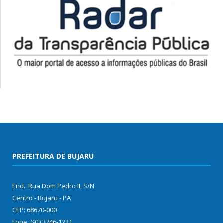
PREFEITURA DE BUJARU
End.: Rua Dom Pedro II, S/N
Centro - Bujaru - PA
CEP: 68670-000
Fone: (91) 3746-1221