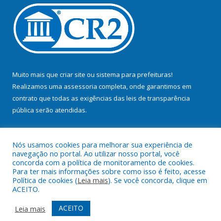
Muito mais que
criar site
ou
sistema para prefeituras
!
Realizamos uma
assessoria
completa, onde garantimos em
contrato que todas as exigências das
leis de transparência
pública
serão atendidas.
Conheça o
PNTP
e o
Radar da Transparência Pública
Nós usamos cookies para melhorar sua experiência de
navegação no portal. Ao utilizar nosso portal, você
concorda com a política de monitoramento de cookies.
Para ter mais informações sobre como isso é feito, acesse
Política de cookies (
Leia mais
). Se você concorda, clique em
Todos os direitos reservados a Prefeitura Municipal de Bujaru.
ACEITO.
Mapa do Site
Acessar Área Administrativa
ACEITO
Leia mais
Acessar Webmail