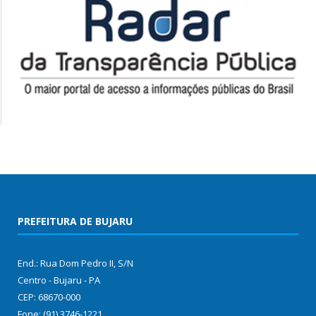
PREFEITURA DE BUJARU
End.: Rua Dom Pedro II, S/N
Centro - Bujaru - PA
CEP: 68670-000
Fone: (91) 3746-1221