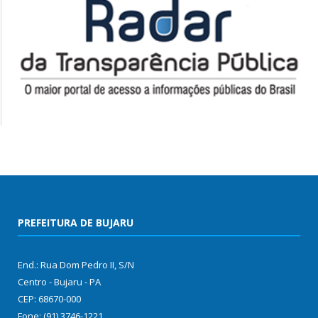
PREFEITURA DE BUJARU
End.: Rua Dom Pedro II, S/N
Centro - Bujaru - PA
CEP: 68670-000
Fone: (91) 3746-1221