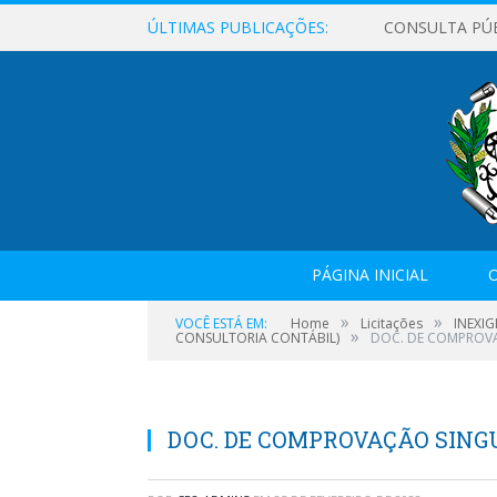
ÚLTIMAS PUBLICAÇÕES:
CONSULTA PÚ
PÁGINA INICIAL
O
»
»
VOCÊ ESTÁ EM:
Home
Licitações
INEXIG
»
CONSULTORIA CONTÁBIL)
DOC. DE COMPROV
DOC. DE COMPROVAÇÃO SING