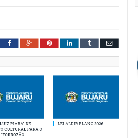
tter
Facebook
Google+
Pinterest
LinkedIn
Tumblr
Email
“LUIZ PIABA” DE
LEI ALDIR BLANC 2026
O CULTURAL PARA O
 “FORROZÃO