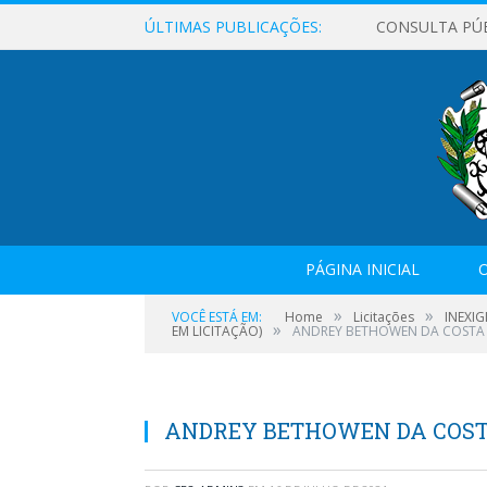
ÚLTIMAS PUBLICAÇÕES:
CONSULTA PÚ
PÁGINA INICIAL
O
»
»
VOCÊ ESTÁ EM:
Home
Licitações
INEXIG
»
EM LICITAÇÃO)
ANDREY BETHOWEN DA COSTA P
ANDREY BETHOWEN DA COSTA