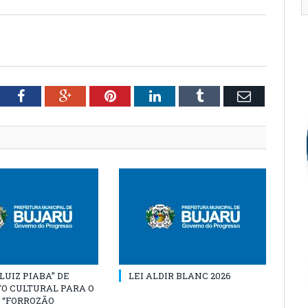
tter
Facebook
Google+
Pinterest
LinkedIn
Tumblr
Email
“LUIZ PIABA” DE
LEI ALDIR BLANC 2026
O CULTURAL PARA O
 “FORROZÃO