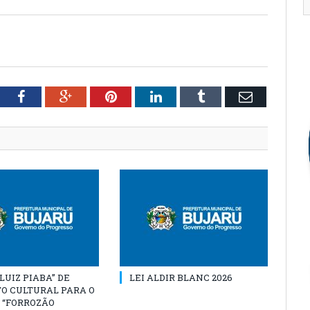
tter
Facebook
Google+
Pinterest
LinkedIn
Tumblr
Email
“LUIZ PIABA” DE
LEI ALDIR BLANC 2026
O CULTURAL PARA O
 “FORROZÃO