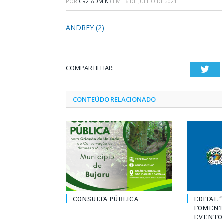
POR
CR2-ADMIN3
EM
16 DE JULHO DE 2021
ANDREY (2)
COMPARTILHAR:
Twi
CONTEÚDO RELACIONADO
CONSULTA PÚBLICA
EDITAL 
FOMENT
EVENTO