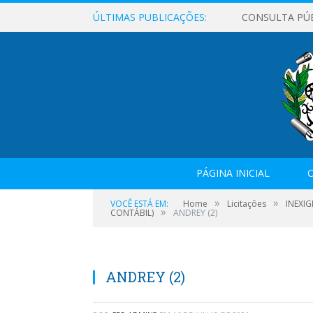
ÚLTIMAS PUBLICAÇÕES:
CONSULTA PÚ
PÁGINA INICIAL
O
»
»
VOCÊ ESTÁ EM:
Home
Licitações
INEXIG
»
CONTÁBIL)
ANDREY (2)
ANDREY (2)