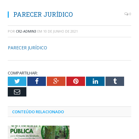
PARECER JURÍDICO
0
POR
CR2-ADMIN3
EM
10 DE JUNHO DE 2021
PARECER JURÍDICO
COMPARTILHAR:
Twitter
Facebook
Google+
Pinterest
LinkedIn
Tumblr
Email
CONTEÚDO RELACIONADO