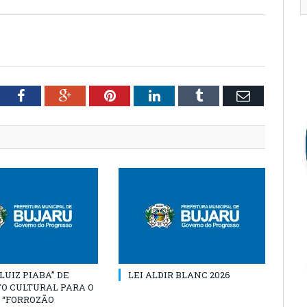
tter
Facebook
Google+
Pinterest
LinkedIn
Tumblr
Email
“LUIZ PIABA” DE
LEI ALDIR BLANC 2026
O CULTURAL PARA O
 “FORROZÃO