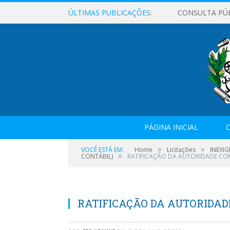
ÚLTIMAS PUBLICAÇÕES:
CONSULTA PÚ
PÁGINA INICIAL
O
»
»
VOCÊ ESTÁ EM:
Home
Licitações
INEXIG
»
CONTÁBIL)
RATIFICAÇÃO DA AUTORIDADE CO
RATIFICAÇÃO DA AUTORIDA