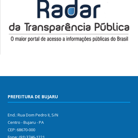
PREFEITURA DE BUJARU
End.: Rua Dom Pedro II, S/N
Centro - Bujaru - PA
CEP: 68670-000
Fone: (91) 3746-1221