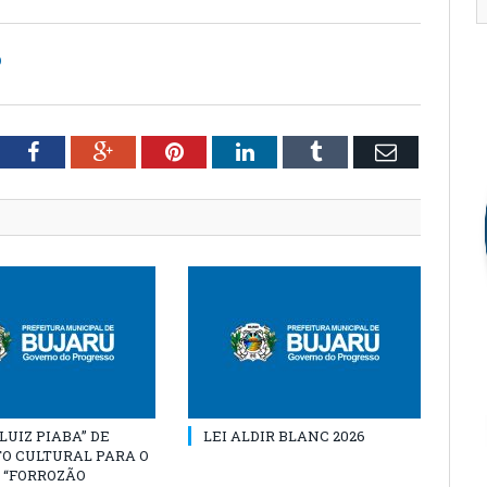
O
tter
Facebook
Google+
Pinterest
LinkedIn
Tumblr
Email
“LUIZ PIABA” DE
LEI ALDIR BLANC 2026
O CULTURAL PARA O
 “FORROZÃO