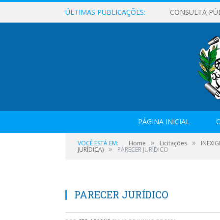
ÚLTIMAS PUBLICAÇÕES:
CONSULTA PÚ
PÁGINA INICIAL
O
»
»
VOCÊ ESTÁ EM:
Home
Licitações
INEXIG
»
JURÍDICA)
PARECER JURÍDICO
PARECER JURÍDICO