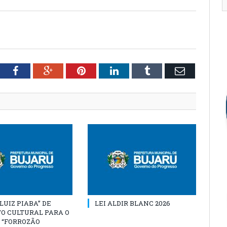
tter
Facebook
Google+
Pinterest
LinkedIn
Tumblr
Email
“LUIZ PIABA” DE
LEI ALDIR BLANC 2026
O CULTURAL PARA O
 “FORROZÃO