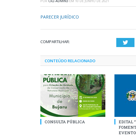
POR
CR2-ADMIN3
EM
10 DE JUNHO DE 2021
PARECER JURÍDICO
COMPARTILHAR:
Twi
CONTEÚDO RELACIONADO
CONSULTA PÚBLICA
EDITAL 
FOMENT
EVENTO