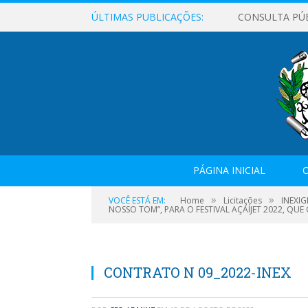
ÚLTIMAS PUBLICAÇÕES:
CONSULTA PÚ
PÁGINA INICIAL
O
»
»
VOCÊ ESTÁ EM:
Home
Licitações
INEXI
NOSSO TOM”, PARA O FESTIVAL AÇAÍJET 2022, QU
CONTRATO N 09_2022-INEX