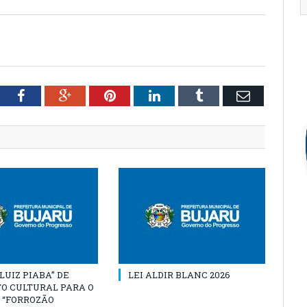
tter
Facebook
Google+
Pinterest
LinkedIn
Tumblr
Email
“LUIZ PIABA” DE
LEI ALDIR BLANC 2026
O CULTURAL PARA O
 “FORROZÃO