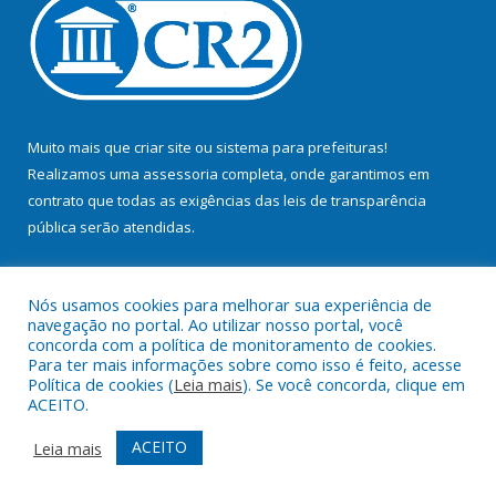
Muito mais que
criar site
ou
sistema para prefeituras
!
Realizamos uma
assessoria
completa, onde garantimos em
contrato que todas as exigências das
leis de transparência
pública
serão atendidas.
Conheça o
PNTP
e o
Radar da Transparência Pública
Nós usamos cookies para melhorar sua experiência de
navegação no portal. Ao utilizar nosso portal, você
concorda com a política de monitoramento de cookies.
Para ter mais informações sobre como isso é feito, acesse
Política de cookies (
Leia mais
). Se você concorda, clique em
Todos os direitos reservados a Prefeitura Municipal de Bujaru.
ACEITO.
Mapa do Site
Acessar Área Administrativa
ACEITO
Leia mais
Acessar Webmail