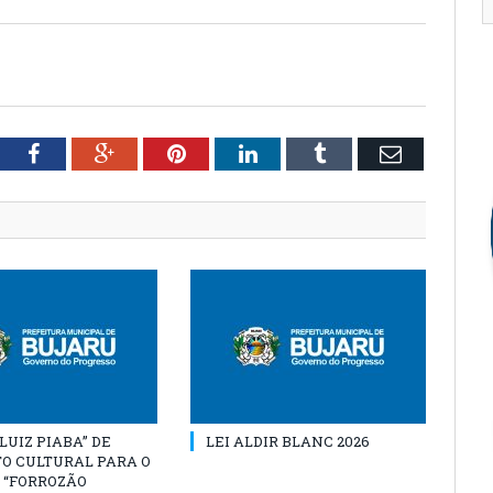
tter
Facebook
Google+
Pinterest
LinkedIn
Tumblr
Email
“LUIZ PIABA” DE
LEI ALDIR BLANC 2026
O CULTURAL PARA O
 “FORROZÃO