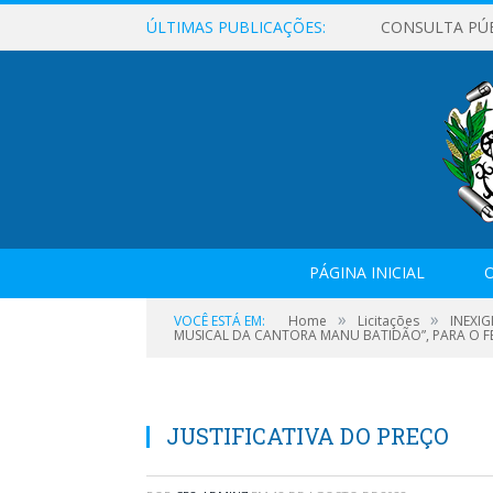
ÚLTIMAS PUBLICAÇÕES:
CONSULTA PÚ
PÁGINA INICIAL
O
»
»
VOCÊ ESTÁ EM:
Home
Licitações
INEXI
MUSICAL DA CANTORA MANU BATIDÃO”, PARA O FES
JUSTIFICATIVA DO PREÇO