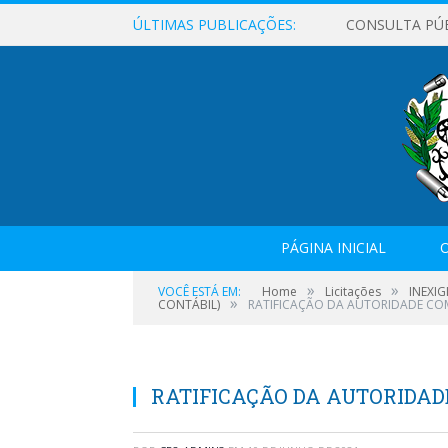
ÚLTIMAS PUBLICAÇÕES:
CONSULTA PÚ
PÁGINA INICIAL
O
»
»
VOCÊ ESTÁ EM:
Home
Licitações
INEXIG
»
CONTÁBIL)
RATIFICAÇÃO DA AUTORIDADE CO
RATIFICAÇÃO DA AUTORIDA