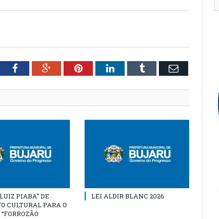
tter
Facebook
Google+
Pinterest
LinkedIn
Tumblr
Email
“LUIZ PIABA” DE
LEI ALDIR BLANC 2026
O CULTURAL PARA O
 “FORROZÃO