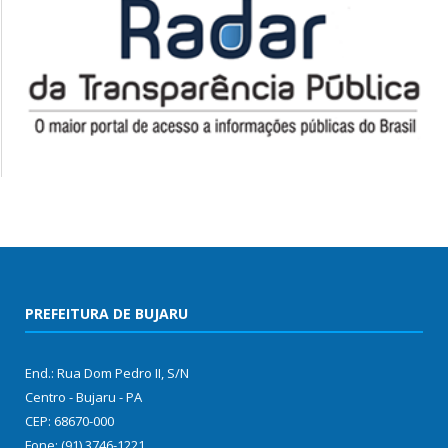
PREFEITURA DE BUJARU
End.: Rua Dom Pedro II, S/N
Centro - Bujaru - PA
CEP: 68670-000
Fone: (91) 3746-1221