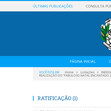
ÚLTIMAS PUBLICAÇÕES:
CONSULTA PÚ
PÁGINA INICIAL
O
»
»
VOCÊ ESTÁ EM:
Home
Licitações
INEXI
REALIZAÇÃO DO “FABULOSO NATAL ENCANTADO 20
RATIFICAÇÃO (1)