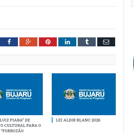
tter
Facebook
Google+
Pinterest
LinkedIn
Tumblr
Email
“LUIZ PIABA” DE
LEI ALDIR BLANC 2026
O CULTURAL PARA O
 “FORROZÃO