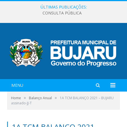
ÚLTIMAS PUBLICAÇÕES:
CONSULTA PÚBLICA
MENU
»
»
Home
Balanço Anual
1A TCM BALANÇO 2021 – BUJARU
assinado-JJ-T
1A TCM BALANÇO 2021 –