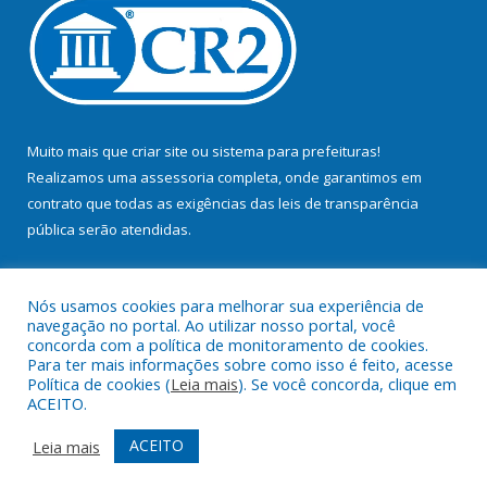
Muito mais que
criar site
ou
sistema para prefeituras
!
Realizamos uma
assessoria
completa, onde garantimos em
contrato que todas as exigências das
leis de transparência
pública
serão atendidas.
Conheça o
PNTP
e o
Radar da Transparência Pública
Nós usamos cookies para melhorar sua experiência de
navegação no portal. Ao utilizar nosso portal, você
concorda com a política de monitoramento de cookies.
Para ter mais informações sobre como isso é feito, acesse
Política de cookies (
Leia mais
). Se você concorda, clique em
Todos os direitos reservados a Prefeitura Municipal de Bujaru.
ACEITO.
Mapa do Site
Acessar Área Administrativa
ACEITO
Leia mais
Acessar Webmail