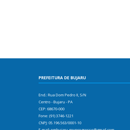
PREFEITURA DE BUJARU
End.: Rua Dom Pedro II, S/N
Centro - Bujaru - PA
CEP: 68670-000
Fone: (91) 3746-1221
CNPJ: 05.196.563/0001-10
E-mail: pmbujaru.govprogresso@gmail.com