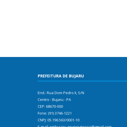
PREFEITURA DE BUJARU
End.: Rua Dom Pedro II, S/N
Centro - Bujaru - PA
CEP: 68670-000
Fone: (91) 3746-1221
CNPJ: 05.196.563/0001-10
E-mail: pmbujaru.govprogresso@gmail.com