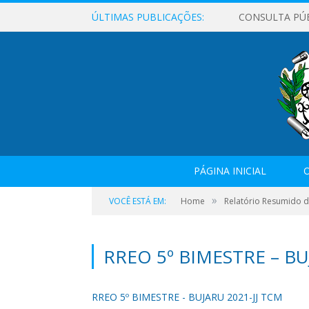
ÚLTIMAS PUBLICAÇÕES:
CONSULTA PÚ
PÁGINA INICIAL
O
»
VOCÊ ESTÁ EM:
Home
Relatório Resumido 
RREO 5º BIMESTRE – BU
RREO 5º BIMESTRE - BUJARU 2021-JJ TCM