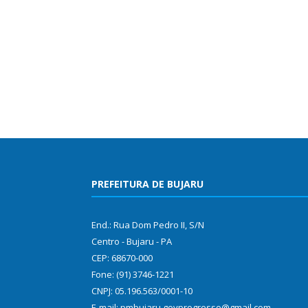
PREFEITURA DE BUJARU
End.: Rua Dom Pedro II, S/N
Centro - Bujaru - PA
CEP: 68670-000
Fone: (91) 3746-1221
CNPJ: 05.196.563/0001-10
E-mail: pmbujaru.govprogresso@gmail.com