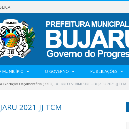
BLICA
 MUNICÍPIO
O GOVERNO
PUBLICAÇÕES
»
da Execução Orçamentária (RREO)
RREO 5º BIMESTRE – BUJARU 2021-JJ TCM
JARU 2021-JJ TCM