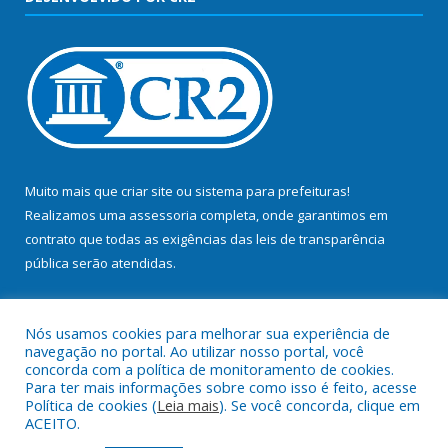
Muito mais que
criar site
ou
sistema para prefeituras
!
Realizamos uma
assessoria
completa, onde garantimos em
contrato que todas as exigências das
leis de transparência
pública
serão atendidas.
Conheça o
PNTP
e o
Radar da Transparência Pública
Nós usamos cookies para melhorar sua experiência de
navegação no portal. Ao utilizar nosso portal, você
concorda com a política de monitoramento de cookies.
Para ter mais informações sobre como isso é feito, acesse
Política de cookies (
Leia mais
). Se você concorda, clique em
Todos os direitos reservados a Prefeitura Municipal de Bujaru.
ACEITO.