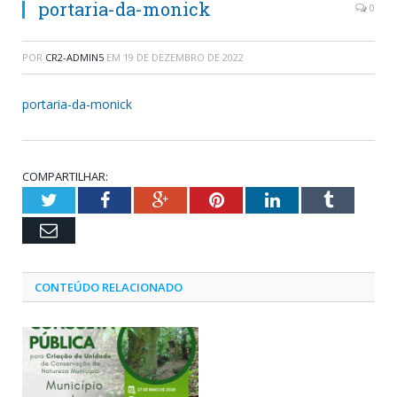
portaria-da-monick
0
POR
CR2-ADMIN5
EM
19 DE DEZEMBRO DE 2022
portaria-da-monick
COMPARTILHAR:
Twitter
Facebook
Google+
Pinterest
LinkedIn
Tumblr
Email
CONTEÚDO RELACIONADO