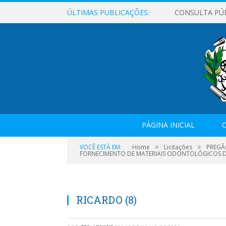
ÚLTIMAS PUBLICAÇÕES:
CONSULTA PÚ
PÁGINA INICIAL
O
»
»
VOCÊ ESTÁ EM:
Home
Licitações
PREGÃ
FORNECIMENTO DE MATERIAIS ODONTOLÓGICOS 
RICARDO (8)