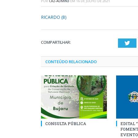
POR
CR2-ADMIN3
EM
16 DE JULHO DE 2021
RICARDO (8)
COMPARTILHAR:
Twi
CONTEÚDO RELACIONADO
CONSULTA PÚBLICA
EDITAL 
FOMENT
EVENTO