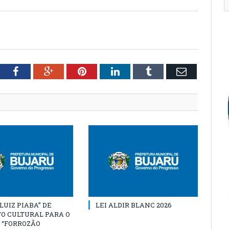
tter
Facebook
Google+
Pinterest
LinkedIn
Tumblr
Email
“LUIZ PIABA” DE
LEI ALDIR BLANC 2026
O CULTURAL PARA O
 “FORROZÃO