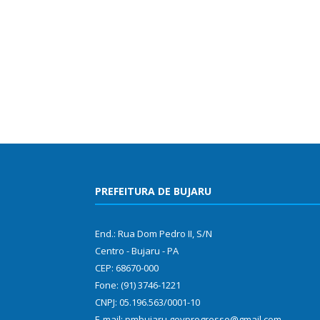
PREFEITURA DE BUJARU
End.: Rua Dom Pedro II, S/N
Centro - Bujaru - PA
CEP: 68670-000
Fone: (91) 3746-1221
CNPJ: 05.196.563/0001-10
E-mail: pmbujaru.govprogresso@gmail.com