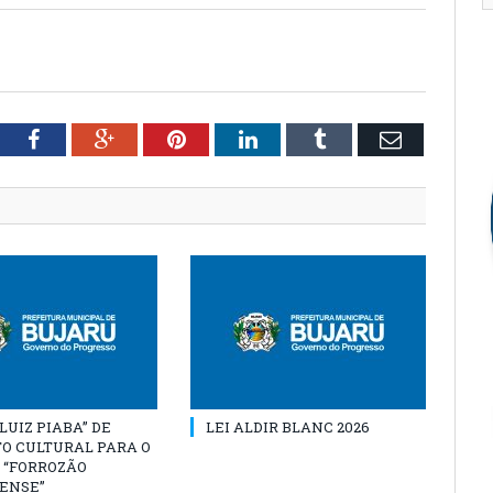
tter
Facebook
Google+
Pinterest
LinkedIn
Tumblr
Email
“LUIZ PIABA” DE
LEI ALDIR BLANC 2026
O CULTURAL PARA O
 “FORROZÃO
ENSE”