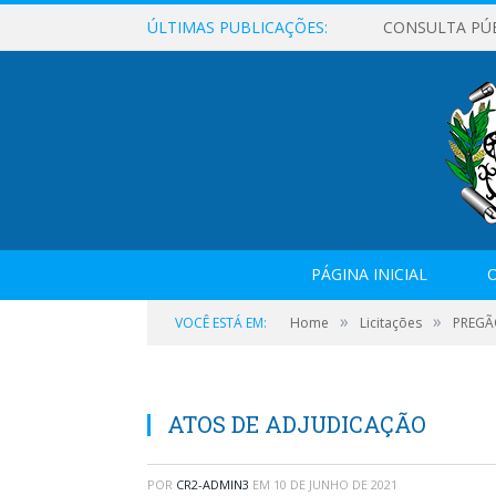
ÚLTIMAS PUBLICAÇÕES:
CONSULTA PÚ
PÁGINA INICIAL
O
»
»
VOCÊ ESTÁ EM:
Home
Licitações
PREGÃ
ATOS DE ADJUDICAÇÃO
POR
CR2-ADMIN3
EM
10 DE JUNHO DE 2021