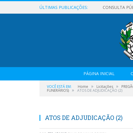
ÚLTIMAS PUBLICAÇÕES:
CONSULTA PÚ
PÁGINA INICIAL
O
»
»
VOCÊ ESTÁ EM:
Home
Licitações
PREGÃ
»
FUNERÁRIOS)
ATOS DE ADJUDICAÇÃO (2)
ATOS DE ADJUDICAÇÃO (2)