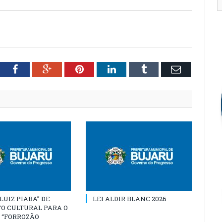
tter
Facebook
Google+
Pinterest
LinkedIn
Tumblr
Email
“LUIZ PIABA” DE
LEI ALDIR BLANC 2026
O CULTURAL PARA O
 “FORROZÃO