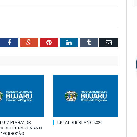
tter
Facebook
Google+
Pinterest
LinkedIn
Tumblr
Email
“LUIZ PIABA” DE
LEI ALDIR BLANC 2026
O CULTURAL PARA O
 “FORROZÃO