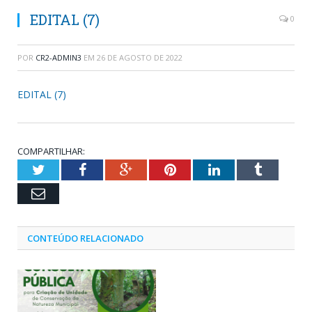
EDITAL (7)
0
POR
CR2-ADMIN3
EM
26 DE AGOSTO DE 2022
EDITAL (7)
COMPARTILHAR:
Twitter
Facebook
Google+
Pinterest
LinkedIn
Tumblr
Email
CONTEÚDO RELACIONADO